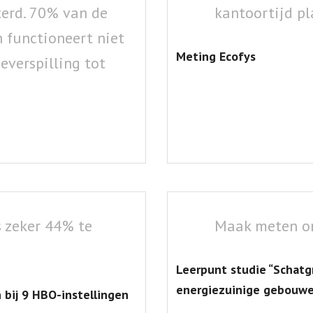
terd. 70% van de
kantoortijd pl
 functioneert niet
Meting Ecofys
verspilling tot
s zeker 44% te
Maak meten on
Leerpunt studie “Schatg
energiezuinige gebouw
bij 9 HBO-instellingen