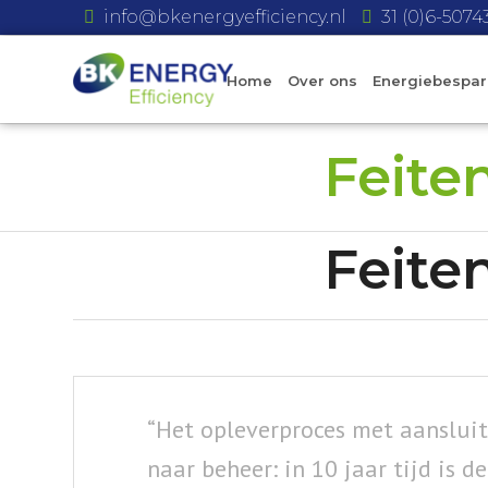
info@bkenergyefficiency.nl
31 (0)6-507
Home
Over ons
Energiebespar
Feite
Feite
“Het opleverproces met aanslui
naar beheer: in 10 jaar tijd is d