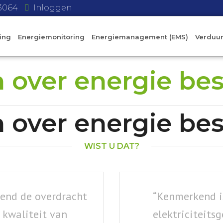
43064
Inloggen
ing
Energiemonitoring
Energiemanagement (EMS)
Verduu
n over energie be
n over energie be
WIST U DAT?
tend de overdracht
“Kenmerkend i
e kwaliteit van
elektriciteit