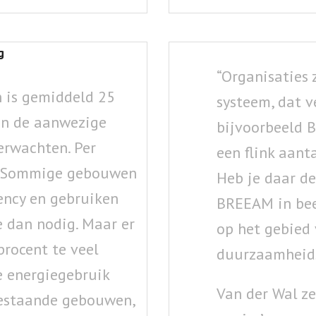
g
“Organisaties
 is gemiddeld 25
systeem, dat v
an de aanwezige
bijvoorbeeld B
erwachten. Per
een flink aant
n. Sommige gebouwen
Heb je daar de
ency en gebruiken
BREEAM in beel
e dan nodig. Maar er
op het gebied
procent te veel
duurzaamheids
e energiegebruik
Van der Wal ze
bestaande gebouwen,