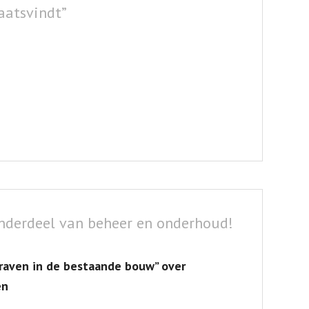
aatsvindt”
derdeel van beheer en onderhoud!
raven in de bestaande bouw” over
en