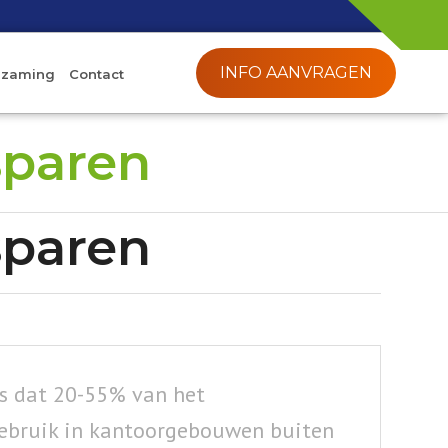
INFO AANVRAGEN
rzaming
Contact
sparen
sparen
s dat 20-55% van het
sgebruik in kantoorgebouwen buiten