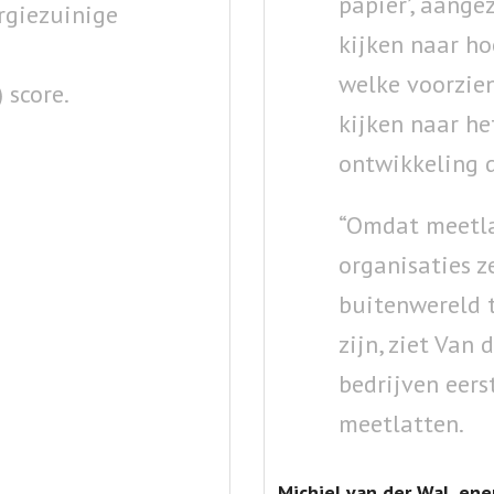
papier’, aange
rgiezuinige
kijken naar ho
welke voorzien
 score.
kijken naar he
ontwikkeling 
“Omdat meetla
organisaties z
buitenwereld 
zijn, ziet Van 
bedrijven eer
meetlatten.
Michiel van der Wal, en