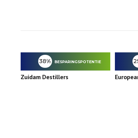
38%
2
BESPARINGSPOTENTIE
Zuidam Destillers
Europea
TIE