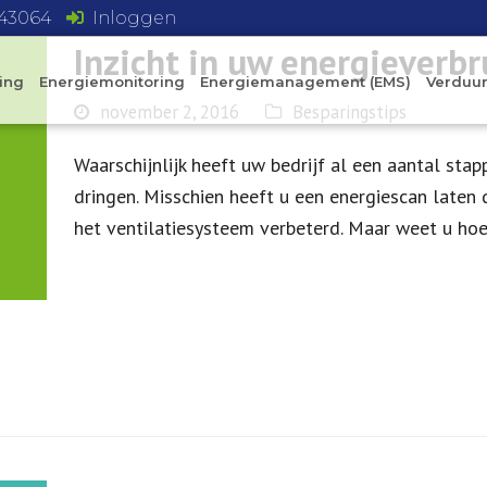
743064
Inloggen
Inzicht in uw energieverbr
ing
Energiemonitoring
Energiemanagement (EMS)
Verduu
november 2, 2016
Besparingstips
Waarschijnlijk heeft uw bedrijf al een aantal st
dringen. Misschien heeft u een energiescan laten
het ventilatiesysteem verbeterd. Maar weet u ho