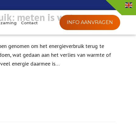
uik: meten is weten
INFO AANVRAGEN
rzaming
Contact
appen genomen om het energieverbruik terug te
 doen, wat gedaan aan het verlies van warmte of
eveel energie daarmee is…