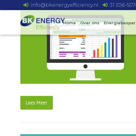
info@bkenergyefficiency.nl
31 (0)6-50
Home
Over ons
Energiebespar
Lees Meer