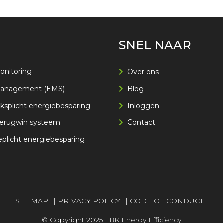
SNEL NAAR
onitoring
Over ons
management (EMS)
Blog
splicht energiebesparing
Inloggen
erugwin systeem
Contact
eplicht energiebesparing
SITEMAP
|
PRIVACY POLICY
|
CODE OF CONDUCT
© Copyright 2025 | BK Energy Efficiency