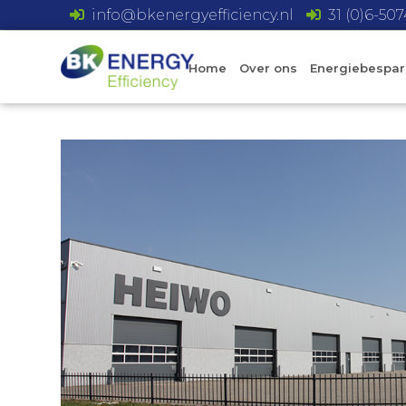
info@bkenergyefficiency.nl
31 (0)6-50
Home
Over ons
Energiebespar