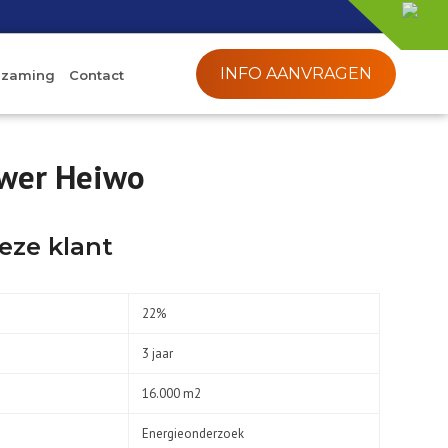
INFO AANVRAGEN
rzaming
Contact
uwer Heiwo
eze klant
22%
3 jaar
16.000 m2
Energieonderzoek