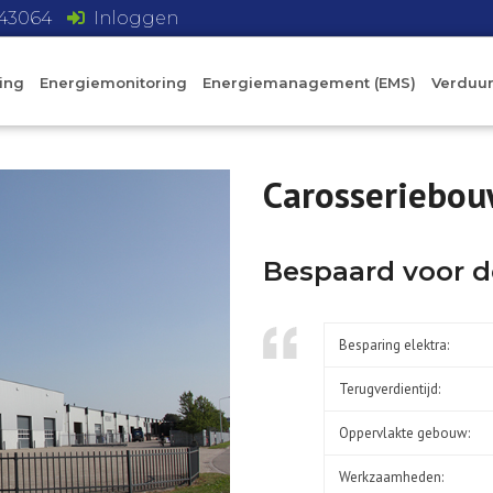
743064
Inloggen
ing
Energiemonitoring
Energiemanagement (EMS)
Verduu
Carosseriebo
Bespaard voor d
Besparing elektra:
Terugverdientijd:
Oppervlakte gebouw:
Werkzaamheden: