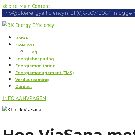
skip to Main Content
info@bkenergyefficiency.nl
31 (0)6-50743064
Inlogge
Home
Over ons
Blog
Energiebesparing
Energiemonitoring
Energiemanagement (EMS)
Verduurzaming
Contact
INFO AANVRAGEN
Hoe ViaSana met