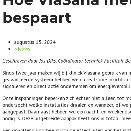
bespaart
augustus 15, 2024
Nieuws
Geschreven door Jos Diks, Coördinator techniek Facilitair Bed
Sinds twee jaar maken wij bij kliniek Viasana gebruik van
geavanceerde systeem hebben we nu real-time inzicht in h
signaleren en direct actie ondernemen om energieverspil
Onze inspanningen beperken zich echter niet alleen tot m
onderzocht welke installaties draaien en wanneer, of we
aangepast. Daarnaast hebben we een nacht- en weekendsca
nodig is. Deze uitgebreide aanpak heeft ons in totaal me
Een opvallend voorbeeld van de effectiviteit van het sy