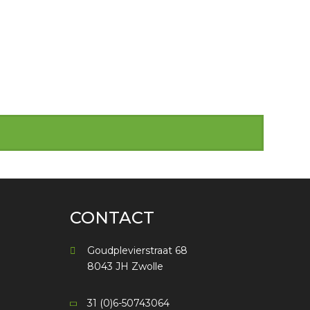
CONTACT
Goudplevierstraat 68
8043 JH Zwolle
31 (0)6-50743064