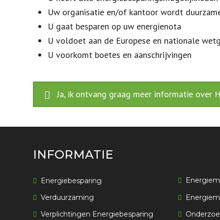
Uw organisatie en/of kantoor wordt duurzam
U gaat besparen op uw energienota
U voldoet aan de Europese en nationale wet
U voorkomt boetes en aanschrijvingen
Ja, ik ontvang graag meer informatie over
INFORMATIE
Energiem
Energiebesparing
Verduurzaming
Energiem
Verplichtingen Energiebesparing
Onderzoek