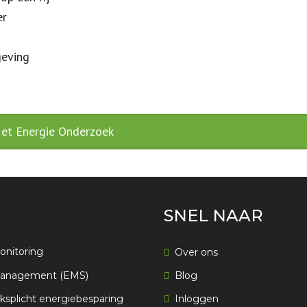
er
geving
 Het Energie Onderzoek
SNEL NAAR
onitoring
Over ons
anagement (EMS)
Blog
splicht energiebesparing
Inloggen